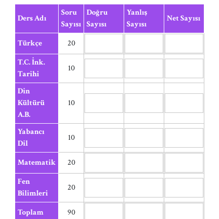
Soru
Doğru
Yanlış
Ders Adı
Net Sayısı
Sayısı
Sayısı
Sayısı
Türkçe
20
T.C. İnk.
10
Tarihi
Din
Kültürü
10
A.B.
Yabancı
10
Dil
Matematik
20
Fen
20
Bilimleri
Toplam
90